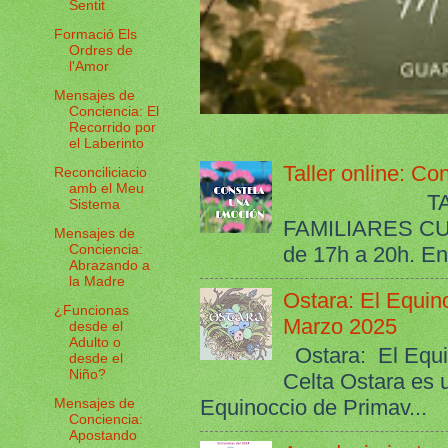
Sentit
Formació Els
Ordres de
l'Amor
Mensajes de
Conciencia: El
Recorrido por
el Laberinto
Taller online: C
Reconciliciacio
amb el Meu
TALLER O
Sistema
FAMILIARES C
Mensajes de
Conciencia:
de 17h a 20h. Ent
Abrazando a
la Madre
Ostara: El Equin
¿Funcionas
Marzo 2025
desde el
Adulto o
Ostara: El Equi
desde el
Niño?
Celta Ostara es 
Equinoccio de Primav...
Mensajes de
Conciencia:
Apostando