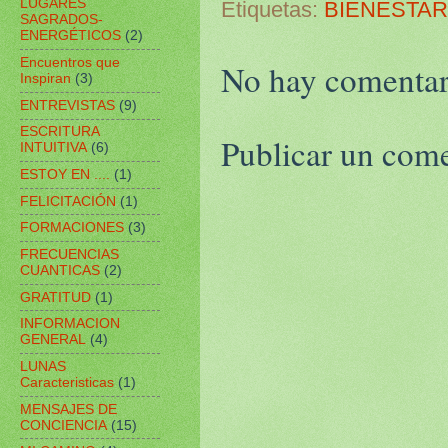
LUGARES
Etiquetas:
BIENESTAR
SAGRADOS-
ENERGÉTICOS
(2)
Encuentros que
No hay comentar
Inspiran
(3)
ENTREVISTAS
(9)
ESCRITURA
Publicar un com
INTUITIVA
(6)
ESTOY EN ....
(1)
FELICITACIÓN
(1)
FORMACIONES
(3)
FRECUENCIAS
CUANTICAS
(2)
GRATITUD
(1)
INFORMACION
GENERAL
(4)
LUNAS
Caracteristicas
(1)
MENSAJES DE
CONCIENCIA
(15)