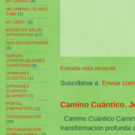
MI CAMINO
(4)
MI CAMINO / EL MEU
CAMI
(3)
MI LIBRO´
(2)
MODELOS SALUD
INTEGRATIVA
(17)
NOS ENCONTRARÁS
(1)
NUEVAS
CONSTELACIONES
CUANTICAS
(4)
Entrada más reciente
OPINIONES
CLIENTES
(1)
Suscribirse a:
Enviar com
OPINIONES
CLIENTES -
ALUMNOS
(7)
Camino Cuántico. Ju
PORTAL
ENERGÉTICO
(2)
PROGRAMACION
Camino Cuántico Camino 
(10)
transformación profunda 
PROGRAMACION-
FORMACIONES /
(7)