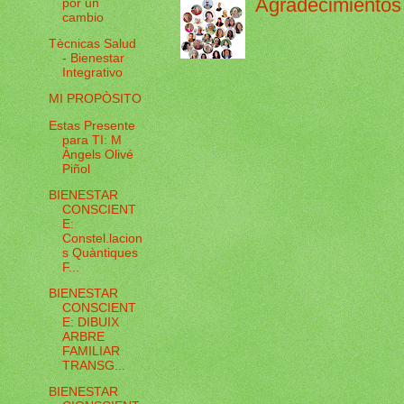
Agradecimientos 
por un
cambio
Tècnicas Salud
- Bienestar
Integrativo
MI PROPÒSITO
Estas Presente
para TI: M
Àngels Olivé
Piñol
BIENESTAR
CONSCIENT
E:
Constel.lacion
s Quàntiques
F...
BIENESTAR
CONSCIENT
E: DIBUIX
ARBRE
FAMILIAR
TRANSG...
BIENESTAR