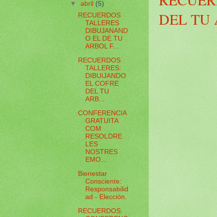
▼
abril
(5)
DEL TU
RECUERDOS
TALLERES
DIBUJANAND
O EL DE TU
ARBOL F...
RECUERDOS
TALLERES:
DIBUIJANDO
EL COFRE
DEL TU
ARB...
CONFERENCIA
GRATUITA
COM
RESOLDRE
LES
NOSTRES
EMO...
Bienestar
Consciente:
Responsabilid
ad - Elección.
RECUERDOS: