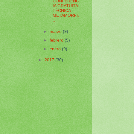
CONFERENC
IA GRATUITA:
TÈCNICA
METAMÒRFI.
..
►
marzo
(9)
►
febrero
(5)
►
enero
(9)
►
2017
(30)