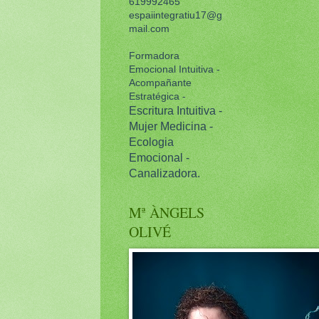
619992465
espaiintegratiu17@g
mail.com
Formadora
Emocional Intuitiva -
Acompañante
Estratégica -
Escritura Intuitiva -
Mujer Medicina -
Ecologia
Emocional -
Canalizadora.
Mª ÀNGELS
OLIVÉ