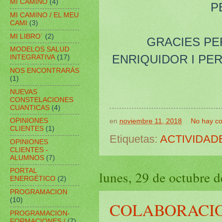
MI CAMINO
(4)
P
MI CAMINO / EL MEU
CAMI
(3)
MI LIBRO´
(2)
GRACIES PER
MODELOS SALUD
ENRIQUIDOR I PER
INTEGRATIVA
(17)
NOS ENCONTRARÁS
(1)
NUEVAS
CONSTELACIONES
CUANTICAS
(4)
OPINIONES
en
noviembre 11, 2018
No hay c
CLIENTES
(1)
Etiquetas:
ACTIVIDAD
OPINIONES
CLIENTES -
ALUMNOS
(7)
PORTAL
lunes, 29 de octubre 
ENERGÉTICO
(2)
PROGRAMACION
(10)
COLABORACIO
PROGRAMACION-
FORMACIONES /
(7)