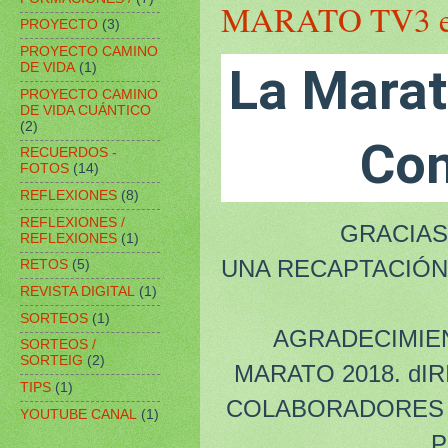
MARATO TV3 
PROYECTO
(3)
PROYECTO CAMINO
La Marat
DE VIDA
(1)
PROYECTO CAMINO
DE VIDA CUÁNTICO
(2)
Con
RECUERDOS -
FOTOS
(14)
REFLEXIONES
(8)
REFLEXIONES /
GRACIAS `POR
REFLEXIONES
(1)
UNA RECAPTACIÓN 
RETOS
(5)
REVISTA DIGITAL
(1)
SORTEOS
(1)
AGRADECIMIE
SORTEOS /
SORTEIG
(2)
MARATO 2018. dI
TIPS
(1)
COLABORADORES 
YOUTUBE CANAL
(1)
P