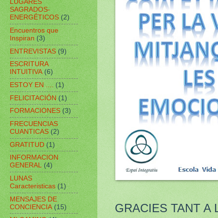
LUGARES
SAGRADOS-
ENERGÉTICOS
(2)
Encuentros que
Inspiran
(3)
ENTREVISTAS
(9)
ESCRITURA
INTUITIVA
(6)
ESTOY EN ....
(1)
FELICITACIÓN
(1)
FORMACIONES
(3)
FRECUENCIAS
CUANTICAS
(2)
GRATITUD
(1)
INFORMACION
GENERAL
(4)
LUNAS
Caracteristicas
(1)
MENSAJES DE
GRACIES TANT A
CONCIENCIA
(15)