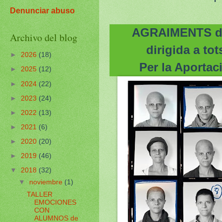
Denunciar abuso
AGRAIMENTS des
Archivo del blog
dirigida a tot
►
2026
(18)
Per la Aportac
►
2025
(12)
►
2024
(22)
►
2023
(24)
►
2022
(13)
►
2021
(6)
►
2020
(20)
►
2019
(46)
▼
2018
(32)
▼
noviembre
(1)
TALLER
EMOCIONES
CON
ALUMNOS de