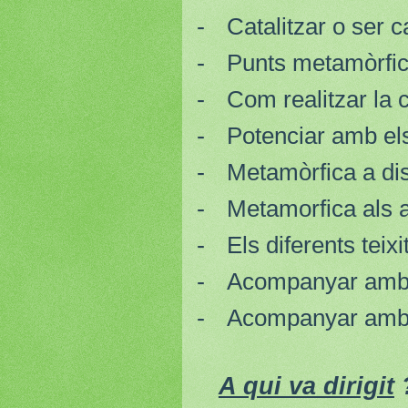
-
Catalitzar o ser c
-
Punts metamòrfi
-
Com realitzar la 
-
Potenciar amb el
-
Metamòrfica a di
-
Metamorfica als 
-
Els diferents teix
-
Acompanyar amb
-
Acompanyar amb el
A qui va dirigit