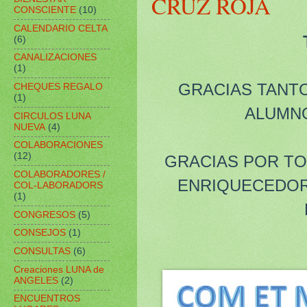
CRUZ ROJA
CONSCIENTE
(10)
CALENDARIO CELTA
(6)
CANALIZACIONES
(1)
GRACIAS TANT
CHEQUES REGALO
(1)
ALUMNO
CIRCULOS LUNA
NUEVA
(4)
COLABORACIONES
(12)
GRACIAS POR TO
COLABORADORES /
ENRIQUECEDOR
COL-LABORADORS
(1)
CONGRESOS
(5)
CONSEJOS
(1)
CONSULTAS
(6)
Creaciones LUNA de
ANGELES
(2)
ENCUENTROS