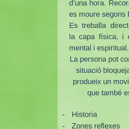
d’una hora. Reco
es moure segons l
Es treballa dire
la capa física, i
mental i espiritual.
La persona pot co
situació bloquej
produeix un movi
que també es
-
Historia
-
Zones reflexes