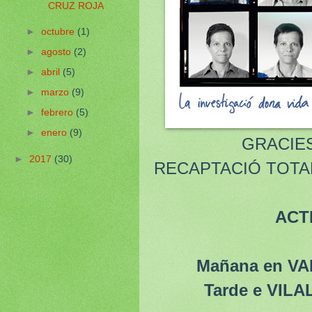
CRUZ ROJA
►
octubre
(1)
►
agosto
(2)
►
abril
(5)
►
marzo
(9)
►
febrero
(5)
►
enero
(9)
GRACIES PER 
►
2017
(30)
RECAPTACIÓ TOTAL
ACTI
Mañana en VA
Tarde e VIL