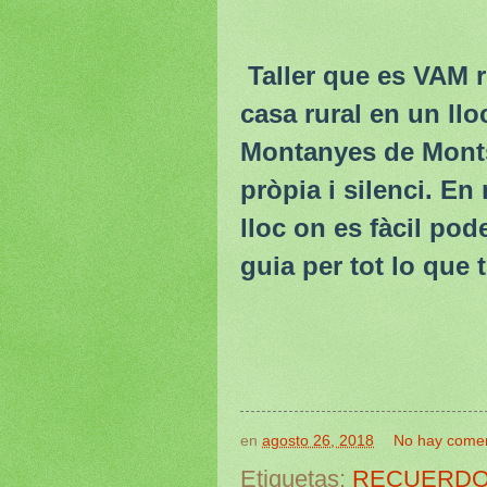
Taller que es VAM r
casa rural en un llo
Montanyes de Montse
pròpia i silenci. E
lloc on es fàcil po
guia per tot lo que 
en
agosto 26, 2018
No hay comen
Etiquetas:
RECUERDO