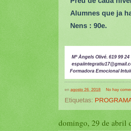
Preu de cada nivel
Alumnes que ja han 
Nens : 90e.
Mª Àngels Olivé. 619 99 24
espaiintegratiu17@gmail.
Formadora Emocional Intuit
en
agosto 26, 2018
No hay comen
Etiquetas:
PROGRAMA
domingo, 29 de abril 