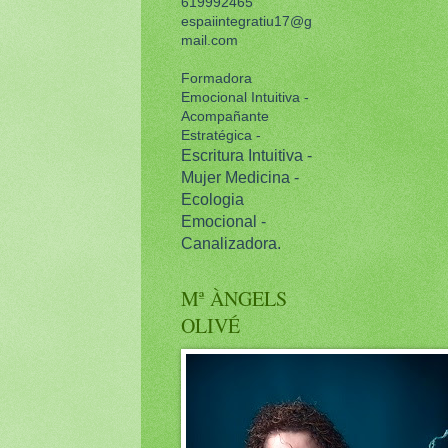
619992465
espaiintegratiu17@g
mail.com
Formadora
Emocional Intuitiva -
Acompañante
Estratégica -
Escritura Intuitiva -
Mujer Medicina -
Ecologia
Emocional -
Canalizadora.
Mª ÀNGELS
OLIVÉ