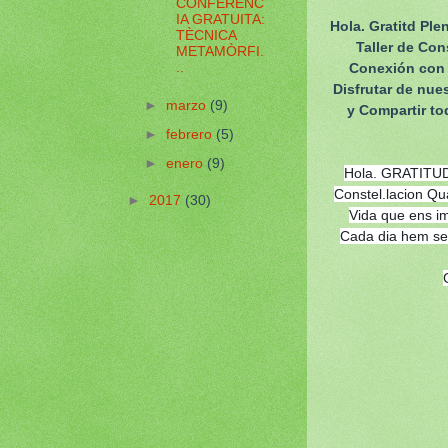
CONFERENC
IA GRATUITA:
Hola. Gratitd Ple
TÈCNICA
Taller de Co
METAMÒRFI.
Conexión con l
..
Disfrutar de nue
►
marzo
(9)
y Compartir to
►
febrero
(5)
►
enero
(9)
Hola. GRATITUD P
Constel.lacion Qu
►
2017
(30)
Vida que ens i
Cada dia hem seg