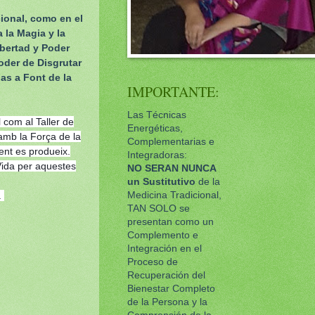
cional, como en el
la Magia y la
ibertad y Poder
oder de Disgrutar
as a Font de la
IMPORTANTE:
Las Técnicas
 com al Taller de
Energéticas,
amb la Força de la
Complementarias e
nt es produeix.
Integradoras:
Vida per aquestes
NO SERAN NUNCA
un
Sustitutivo
de la
.
Medicina Tradicional,
TAN SOLO se
presentan como un
Complemento e
Integración en el
Proceso de
Recuperación del
Bienestar Completo
de la Persona y la