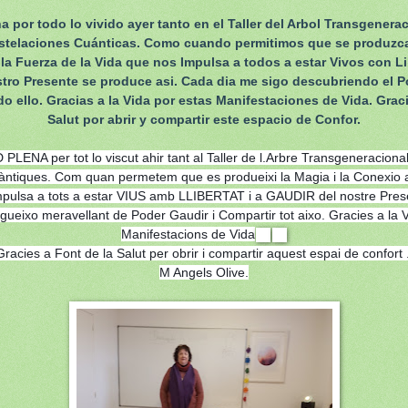
na por todo lo vivido ayer tanto en el Taller del Arbol Transgenera
nstelaciones Cuánticas. Como cuando permitimos que se produzca 
a Fuerza de la Vida que nos Impulsa a todos a estar Vivos con L
stro Presente se produce asi. Cada dia me sigo descubriendo el P
do ello. Gracias a la Vida por estas Manifestaciones de Vida. Graci
Salut por abrir y compartir este espacio de Confor.
LENA per tot lo viscut ahir tant al Taller de l.Arbre Transgeneracional
àntiques. Com quan permetem que es produeixi la Magia i la Conexio 
mpulsa a tots a estar VIUS amb LLIBERTAT i a GAUDIR del nostre Prese
ueixo meravellant de Poder Gaudir i Compartir tot aixo. Gracies a la 
Manifestacions de Vida
Gracies a Font de la Salut per obrir i compartir aquest espai de confort 
M Angels Olive.