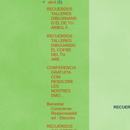
▼
abril
(5)
RECUERDOS
TALLERES
DIBUJANAND
O EL DE TU
ARBOL F...
RECUERDOS
TALLERES:
DIBUIJANDO
EL COFRE
DEL TU
ARB...
CONFERENCIA
GRATUITA
COM
RESOLDRE
LES
NOSTRES
EMO...
Bienestar
RECUER
Consciente:
Responsabilid
ad - Elección.
RECUERDOS: