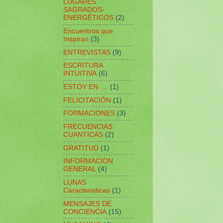
LUGARES
SAGRADOS-
ENERGÉTICOS
(2)
Encuentros que
Inspiran
(3)
ENTREVISTAS
(9)
ESCRITURA
INTUITIVA
(6)
ESTOY EN ....
(1)
FELICITACIÓN
(1)
FORMACIONES
(3)
FRECUENCIAS
CUANTICAS
(2)
GRATITUD
(1)
INFORMACION
GENERAL
(4)
LUNAS
Caracteristicas
(1)
MENSAJES DE
CONCIENCIA
(15)