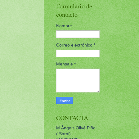
Formulario de
contacto
Nombre
Correo electrónico
*
Mensaje
*
CONTACTA:
M Àngels Olivé Piñol
( Sarai)