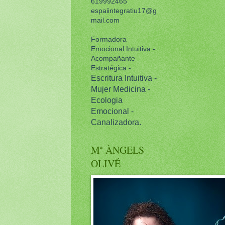
619992465
espaiintegratiu17@g
mail.com
Formadora
Emocional Intuitiva -
Acompañante
Estratégica -
Escritura Intuitiva -
Mujer Medicina -
Ecologia
Emocional -
Canalizadora.
Mª ÀNGELS
OLIVÉ