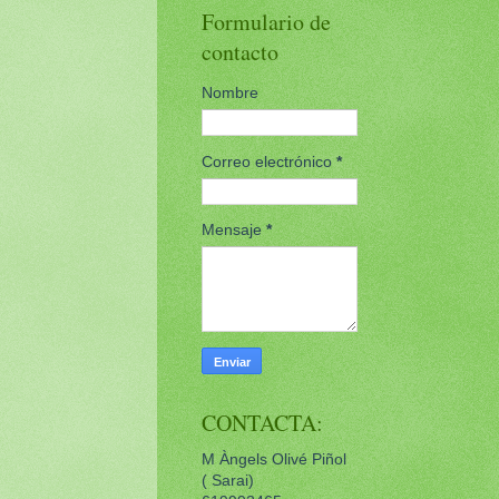
Formulario de
contacto
Nombre
Correo electrónico
*
Mensaje
*
CONTACTA:
M Àngels Olivé Piñol
( Sarai)