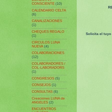
CONSCIENTE
(10)
R
CALENDARIO CELTA
(6)
CANALIZACIONES
(1)
CHEQUES REGALO
Solicita el tuy
(1)
CIRCULOS LUNA
NUEVA
(4)
COLABORACIONES
(12)
COLABORADORES /
COL-LABORADORS
(1)
CONGRESOS
(5)
CONSEJOS
(1)
CONSULTAS
(6)
Creaciones LUNA de
ANGELES
(2)
ENCUENTROS