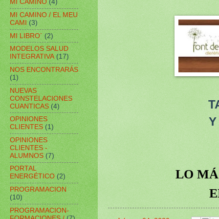
MI CAMINO
(4)
MI CAMINO / EL MEU
CAMI
(3)
MI LIBRO´
(2)
MODELOS SALUD
INTEGRATIVA
(17)
NOS ENCONTRARÁS
(1)
NUEVAS
CONSTELACIONES
T
CUANTICAS
(4)
Y
OPINIONES
CLIENTES
(1)
OPINIONES
CLIENTES -
ALUMNOS
(7)
PORTAL
LO MÁ
ENERGÉTICO
(2)
PROGRAMACION
E
(10)
PROGRAMACION-
FORMACIONES /
(7)