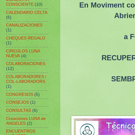
En Moviment c
CONSCIENTE
(10)
CALENDARIO CELTA
Abrie
(6)
CANALIZACIONES
(1)
a F
CHEQUES REGALO
(1)
CIRCULOS LUNA
NUEVA
(4)
RECUPER
COLABORACIONES
(12)
COLABORADORES /
SEMBR
COL-LABORADORS
(1)
CONGRESOS
(5)
CONSEJOS
(1)
CONSULTAS
(6)
Creaciones LUNA de
ANGELES
(2)
ENCUENTROS