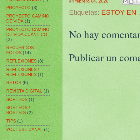
en
febrero 04, 2020
PROYECTO
(3)
Etiquetas:
ESTOY EN ..
PROYECTO CAMINO
DE VIDA
(1)
No hay comentar
PROYECTO CAMINO
DE VIDA CUÁNTICO
(2)
RECUERDOS -
Publicar un com
FOTOS
(14)
REFLEXIONES
(8)
REFLEXIONES /
REFLEXIONES
(1)
RETOS
(5)
REVISTA DIGITAL
(1)
SORTEOS
(1)
SORTEOS /
SORTEIG
(2)
TIPS
(1)
YOUTUBE CANAL
(1)