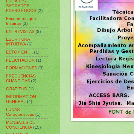
LUGARES
SAGRADOS-
ENERGÉTICOS
(2)
Encuentros que
Inspiran
(3)
ENTREVISTAS
(9)
ESCRITURA
INTUITIVA
(6)
ESTOY EN ....
(1)
FELICITACIÓN
(1)
FORMACIONES
(3)
FRECUENCIAS
CUANTICAS
(2)
GRATITUD
(1)
INFORMACION
GENERAL
(4)
LUNAS
Caracteristicas
(1)
MENSAJES DE
CONCIENCIA
(15)