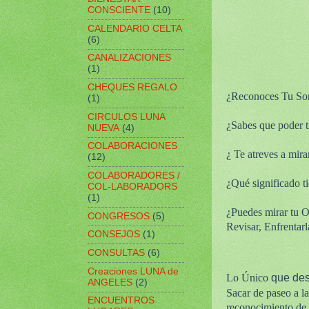
CONSCIENTE
(10)
CALENDARIO CELTA
(6)
CANALIZACIONES
(1)
CHEQUES REGALO
¿Reconoces Tu So
(1)
CIRCULOS LUNA
¿Sabes que poder ti
NUEVA
(4)
COLABORACIONES
¿ Te atreves a mirar
(12)
COLABORADORES /
¿Qué significado ti
COL-LABORADORS
(1)
¿Puedes mirar tu O
CONGRESOS
(5)
Revisar, Enfrentarl
CONSEJOS
(1)
CONSULTAS
(6)
Creaciones LUNA de
Lo Único
qu
e des
ANGELES
(2)
Sacar de paseo a la
ENCUENTROS
reconocimiento de 