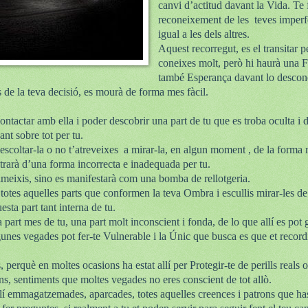
canvi d’actitud davant la Vida. Te f
reconeixement de les teves imper
igual a les dels altres.
Aquest recorregut, es el transitar 
coneixes molt, però hi haurà una F
també Esperança davant lo descone
 de la teva decisió, es mourà de forma mes fàcil.
ntactar amb ella i poder descobrir una part de tu que es troba oculta i
nt sobre tot per tu.
escoltar-la o no t’atreveixes a mirar-la, en algun moment , de la forma
trarà d’una forma incorrecta e inadequada per tu.
imeixis, sino es manifestarà com una bomba de rellotgeria.
 totes aquelles parts que conformen la teva Ombra i escullis mirar-les d
sta part tant interna de tu.
part mes de tu, una part molt inconscient i fonda, de lo que allí es pot 
gunes vegades pot fer-te Vulnerable i la Únic que busca es que et record
 perquè en moltes ocasions ha estat allí per Protegir-te de perills reals 
s, sentiments que moltes vegades no eres conscient de tot allò.
lí emmagatzemades, aparcades, totes aquelles creences i patrons que ha