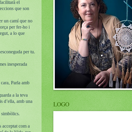
acilitarà el
feccions que son
per un camí que no
orça per fer-ho i
gut, a lo que
 desconeguda per tu.
 mes inesperada
e cara, Parla amb
guarda a la teva
is d’ella, amb una
LOGO
o simbòlics.
s acceptat com a