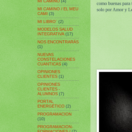
MI CAMINO
(4)
como buenas para ti
MI CAMINO / EL MEU
solo por Amor y L
CAMI
(3)
MI LIBRO´
(2)
MODELOS SALUD
INTEGRATIVA
(17)
NOS ENCONTRARÁS
(1)
NUEVAS
CONSTELACIONES
CUANTICAS
(4)
OPINIONES
CLIENTES
(1)
OPINIONES
CLIENTES -
ALUMNOS
(7)
PORTAL
ENERGÉTICO
(2)
PROGRAMACION
(10)
PROGRAMACION-
FORMACIONES /
(7)