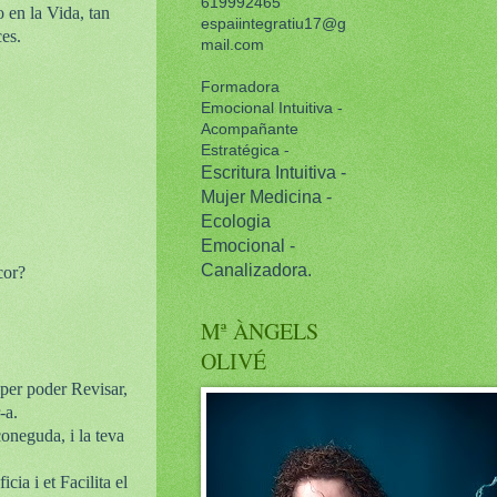
619992465
o en la Vida, tan
espaiintegratiu17@g
ces.
mail.com
Formadora
Emocional Intuitiva -
Acompañante
Estratégica -
Escritura Intuitiva -
Mujer Medicina -
Ecologia
Emocional -
Canalizadora.
cor?
Mª ÀNGELS
OLIVÉ
, per poder Revisar,
-a.
coneguda, i la teva
cia i et Facilita el