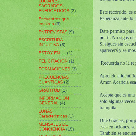
LUGARES
SAGRADOS-
ENERGÉTICOS
(2)
Este recorrido, es
Esperanza ante lo 
Encuentros que
Inspiran
(3)
Date permiso para c
ENTREVISTAS
(9)
por ti. No sigas o
ESCRITURA
Si sigues sin escu
INTUITIVA
(6)
aparecerá y se most
ESTOY EN ....
(1)
FELICITACIÓN
(1)
Recuerda no la re
FORMACIONES
(3)
Aprende a identifi
FRECUENCIAS
Amor, Acaricia esa 
CUANTICAS
(2)
GRATITUD
(1)
Acepta que es una p
INFORMACION
solo algunas veces
GENERAL
(4)
tranquila.
LUNAS
Caracteristicas
(1)
Dile Gracias, porqu
MENSAJES DE
esas emociones, se
CONCIENCIA
(15)
También se encuent