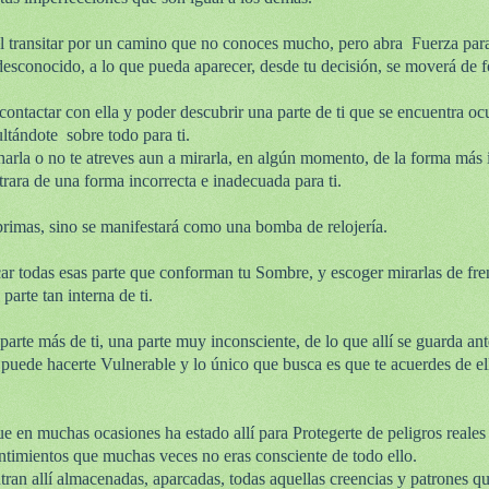
 el transitar por un camino que no conoces mucho, pero abra
Fuerza par
desconocido, a lo que pueda aparecer, desde tu decisión, se moverá de f
ontactar con ella y poder descubrir una parte de ti que se encuentra oc
cultándote
sobre todo para ti.
charla o no te atreves aun a mirarla, en algún momento, de la forma más
rara de una forma incorrecta e inadecuada para ti.
primas, sino se manifestará como una bomba de relojería.
car todas esas parte que conforman tu Sombre, y escoger mirarlas de fre
parte tan interna de ti.
arte más de ti, una parte muy inconsciente, de lo que allí se guarda ant
 puede hacerte Vulnerable y lo único que busca es que te acuerdes de e
e en muchas ocasiones ha estado allí para Protegerte de peligros reales
ntimientos que muchas veces no eras consciente de todo ello.
ran allí almacenadas, aparcadas, todas aquellas creencias y patrones q