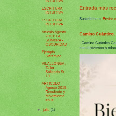
INTUITIVA
Entrada más rec
ESCRITURA
INTUITIVA
Suscribirse a:
Enviar 
ESCRITURA
INTUITIVA
Articulo Agosto
Camino Cuántico. 
2019: LA
SOMBRA -
Camino Cuántico Cami
OSCURIDAD
nos atrevemos a mirar 
Ejemplo
Sistémico
VILALLONGA :
Taller
Solidario St
19
ARTICULO
Agosto 2019:
Resultado y
Movimiento
en la...
►
julio
(1)