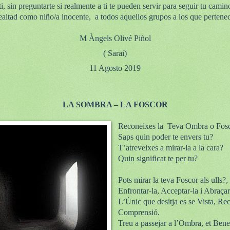
, sin preguntarte si realmente a ti te pueden servir para seguir tu camin
ealtad como niño/a inocente,
a todos aquellos grupos a los que pertene
M Àngels Olivé Piñol
( Sarai)
11 Agosto 2019
LA SOMBRA – LA FOSCOR
Reconeixes la Teva Ombra o Fos
Saps quin poder te envers tu?
T’atreveixes a mirar-la a la cara?
Quin significat te per tu?
Pots mirar la teva Foscor als ulls?
Enfrontar-la, Acceptar-la i Abraçar
L’Únic que desitja es se Vista, Re
Comprensió.
Treu a passejar a l’Ombra, et Benefi