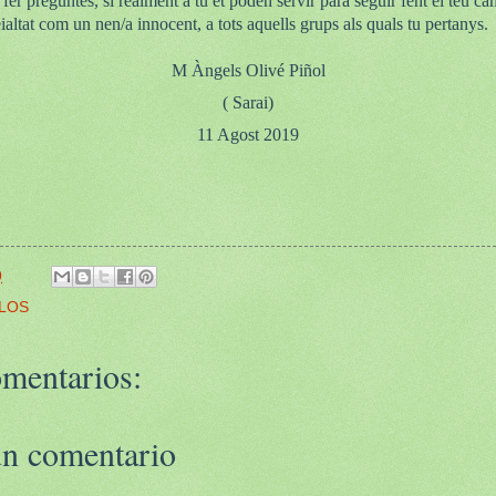
 fer preguntes, si realment a tu et poden servir para seguir fent el teu ca
ialtat com un nen/a innocent, a tots aquells grups als quals tu pertanys.
M Àngels Olivé Piñol
( Sarai)
11 Agost 2019
9
LOS
mentarios:
un comentario