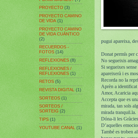
PROYECTO
(3)
PROYECTO CAMINO
DE VIDA
(1)
PROYECTO CAMINO
DE VIDA CUÁNTICO
(2)
pugui apareixa, des
RECUERDOS -
FOTOS
(14)
Donat permís per co
REFLEXIONES
(8)
No segueixis amaga
Si segueixes sense 
REFLEXIONES /
apareixerà i es mos
REFLEXIONES
(1)
Recorda no la repr
RETOS
(5)
Aprèn a identificat
REVISTA DIGITAL
(1)
Amor, Acaricia aque
SORTEOS
(1)
Accepta que es una 
mirada, tan sols al
SORTEOS /
SORTEIG
(2)
mirada tranquil.la.
Dóna-li les Gràcies,
TIPS
(1)
D’aquelles emocion
YOUTUBE CANAL
(1)
També es troben al