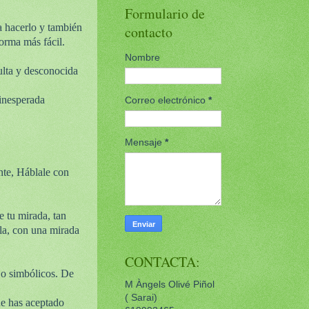
Formulario de
a hacerlo y también
contacto
orma más fácil.
Nombre
ulta y desconocida
 inesperada
Correo electrónico
*
Mensaje
*
nte, Háblale con
e tu mirada, tan
lla, con una mirada
CONTACTA:
 o simbólicos. De
M Àngels Olivé Piñol
( Sarai)
ue has aceptado