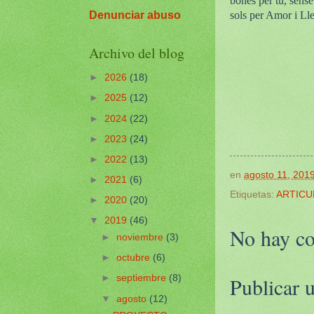
bones per tu, sense
Denunciar abuso
sols per Amor i Lle
Archivo del blog
►
2026
(18)
►
2025
(12)
►
2024
(22)
►
2023
(24)
►
2022
(13)
en
agosto 11, 201
►
2021
(6)
Etiquetas:
ARTICU
►
2020
(20)
▼
2019
(46)
No hay co
►
noviembre
(3)
►
octubre
(6)
Publicar 
►
septiembre
(8)
▼
agosto
(12)