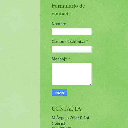
Formulario de
contacto
Nombre
Correo electrónico
*
Mensaje
*
CONTACTA:
M Àngels Olivé Piñol
( Sarai)