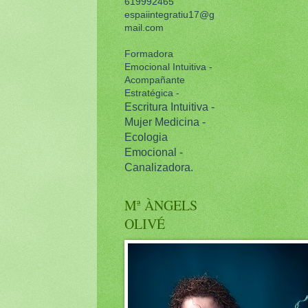
619992465
espaiintegratiu17@g
mail.com
Formadora
Emocional Intuitiva -
Acompañante
Estratégica -
Escritura Intuitiva -
Mujer Medicina -
Ecologia
Emocional -
Canalizadora.
Mª ÀNGELS
OLIVÉ