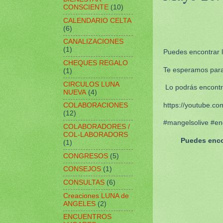
CONSCIENTE
(10)
CALENDARIO CELTA
(6)
CANALIZACIONES
(1)
Puedes encontrar la
CHEQUES REGALO
Te esperamos para
(1)
CIRCULOS LUNA
Lo podrás encontr
NUEVA
(4)
https://youtube.
COLABORACIONES
(12)
#mangelsolive #en
COLABORADORES /
COL-LABORADORS
Puedes enco
(1)
CONGRESOS
(5)
CONSEJOS
(1)
CONSULTAS
(6)
Creaciones LUNA de
ANGELES
(2)
ENCUENTROS