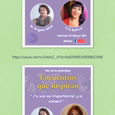
https://youtu.be/rnJJzbinZ_A?is=8qGRWEU0E68bZXbB