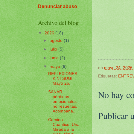
Denunciar abuso
Archivo del blog
▼
2026
(18)
►
agosto
(1)
►
julio
(5)
►
junio
(2)
▼
mayo
(6)
en
mayo 24, 2026
REFLEXIONES:
Etiquetas:
ENTREV
KINTSUGI,
Mayo 26.
No hay co
SANAR
pérdidas
emocionales
no resueltas.
Acompaña...
Publicar 
Camino
Cuántico: Una
Mirada a la