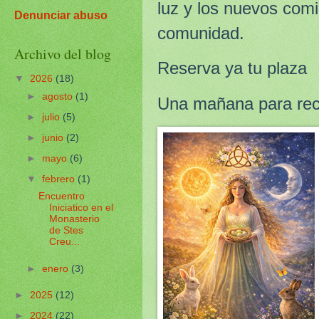
luz y los nuevos com
Denunciar abuso
comunidad.
Archivo del blog
Reserva ya tu plaza
▼
2026
(18)
►
agosto
(1)
Una mañana para reco
►
julio
(5)
►
junio
(2)
►
mayo
(6)
▼
febrero
(1)
Encuentro
Iniciatico en el
Monasterio
de Stes
Creu...
►
enero
(3)
►
2025
(12)
►
2024
(22)