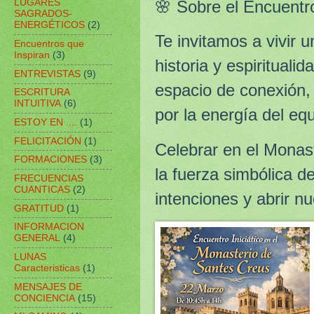
LUGARES
🌸 Sobre el Encuentr
SAGRADOS-
ENERGÉTICOS
(2)
Te invitamos a vivir 
Encuentros que
Inspiran
(3)
historia y espirituali
ENTREVISTAS
(9)
espacio de conexión, 
ESCRITURA
INTUITIVA
(6)
por la energía del eq
ESTOY EN ....
(1)
FELICITACIÓN
(1)
Celebrar en el Monast
FORMACIONES
(3)
la fuerza simbólica d
FRECUENCIAS
CUANTICAS
(2)
intenciones y abrir n
GRATITUD
(1)
INFORMACION
GENERAL
(4)
LUNAS
Caracteristicas
(1)
MENSAJES DE
CONCIENCIA
(15)