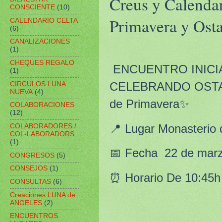
Creus y Calendar
CONSCIENTE
(10)
Primavera y Ost
CALENDARIO CELTA
(6)
CANALIZACIONES
(1)
CHEQUES REGALO
ENCUENTRO INICI
(1)
CIRCULOS LUNA
CELEBRANDO OSTA
NUEVA
(4)
de Primavera✨
COLABORACIONES
(12)
📍 Lugar Monasterio
COLABORADORES /
COL-LABORADORS
(1)
📅 Fecha 22 de mar
CONGRESOS
(5)
CONSEJOS
(1)
⏰ Horario De 10:45h
CONSULTAS
(6)
Creaciones LUNA de
ANGELES
(2)
ENCUENTROS