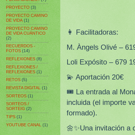
PROYECTO
(3)
PROYECTO CAMINO
DE VIDA
(1)
PROYECTO CAMINO
👩 Facilitadoras:
DE VIDA CUÁNTICO
(2)
M. Àngels Olivé – 61
RECUERDOS -
FOTOS
(14)
REFLEXIONES
(8)
Loli Expósito – 679 1
REFLEXIONES /
REFLEXIONES
(1)
💫 Aportación 20€
RETOS
(5)
REVISTA DIGITAL
(1)
🎟️ La entrada al Mon
SORTEOS
(1)
incluida (el importe v
SORTEOS /
SORTEIG
(2)
formado).
TIPS
(1)
YOUTUBE CANAL
(1)
🌼✨Una invitación a ce