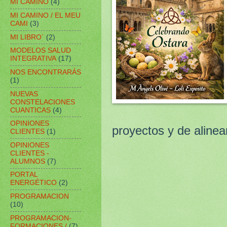
MI CAMINO
(4)
MI CAMINO / EL MEU
CAMI
(3)
MI LIBRO´
(2)
MODELOS SALUD
INTEGRATIVA
(17)
NOS ENCONTRARÁS
(1)
NUEVAS
CONSTELACIONES
CUANTICAS
(4)
OPINIONES
proyectos y de alinea
CLIENTES
(1)
OPINIONES
CLIENTES -
ALUMNOS
(7)
PORTAL
ENERGÉTICO
(2)
PROGRAMACION
(10)
PROGRAMACION-
FORMACIONES /
(7)