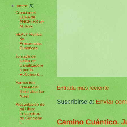
▼
enero
(5)
Creaciones
LUNA de
ANGELES de
M Jose
HEALY técnica
de
Frecuencias
Cuánticas
Jornada de
Unión de
Canalizadore
s por la
ReConexió...
Formación
Entrada más reciente
Presencial:
Reiki Usui 1er
Nivel.
Suscribirse a:
Enviar com
Presentación de
mi Libro:
Encuentros
de Conexión
Camino Cuántico. Ju
I...