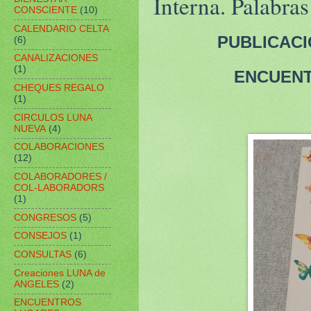
Interna. Palabra
CONSCIENTE
(10)
CALENDARIO CELTA
PUBLICACIÓ
(6)
CANALIZACIONES
(1)
ENCUENT
CHEQUES REGALO
(1)
CIRCULOS LUNA
NUEVA
(4)
COLABORACIONES
(12)
COLABORADORES /
COL-LABORADORS
(1)
CONGRESOS
(5)
CONSEJOS
(1)
CONSULTAS
(6)
Creaciones LUNA de
ANGELES
(2)
ENCUENTROS