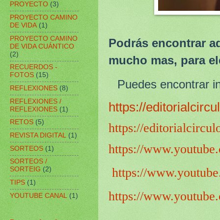
PROYECTO
(3)
PROYECTO CAMINO
DE VIDA
(1)
PROYECTO CAMINO
Podrás encontrar a
DE VIDA CUÁNTICO
(2)
mucho mas, para el
RECUERDOS -
FOTOS
(15)
Puedes encontrar in
REFLEXIONES
(8)
REFLEXIONES /
https://editorialcir
REFLEXIONES
(1)
RETOS
(5)
https://editorialcirc
REVISTA DIGITAL
(1)
https://www.youtub
SORTEOS
(1)
SORTEOS /
SORTEIG
(2)
https://www.youtub
TIPS
(1)
https://www.youtub
YOUTUBE CANAL
(1)